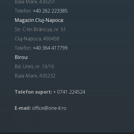
Baia Mare, 430251
Telefon:
+40 262 223385
Magazin Cluj-Napoca:
Str. C-tin Brâncuși, nr. 51
Cluj-Napoca, 400458
Telefon:
+40 364 417799
Birou:
Bd. Unirii, nr. 16/16
Baia Mare, 430232
Telefon suport:
+ 0741 224524
E-mail:
office@one-it.ro