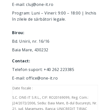
E-mail:
cluj@one-it.ro
Program: Luni – Vineri: 9:00 – 18:00 | închis
în zilele de sărbători legale.
Birou:
Bd. Unirii, nr. 16/16
Baia Mare, 430232
Contact:
Telefon suport:
+40 262 223385
E-mail:
office@one-it.ro
Date fiscale :
S.C. ONE-IT S.R.L., CIF: RO20169099, Reg. Com.:
J24/2072/2006, Sediu: Baia Mare, B-dul București, Nr.
21, jud. Maramureș, Banca: UNICREDIT TIRIAC