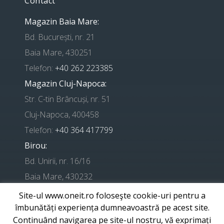
Contact
Magazin Baia Mare:
Bd. București, nr. 21
Baia Mare, 430251
Telefon:
+40 262 223385
Magazin Cluj-Napoca:
Str. C-tin Brâncuși, nr. 51
Cluj-Napoca, 400458
Telefon:
+40 364 417799
Birou:
Bd. Unirii, nr. 16/16
Baia Mare, 430232
Site-ul www.oneit.ro foloseşte cookie-uri pentru a
Telefon suport:
+ 0741 224524
îmbunătăți experiența dumneavoastră pe acest site.
Continuând navigarea pe site-ul nostru, vă exprimați