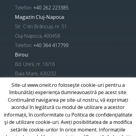
Telefon:
+40 262 223385
Magazin Cluj-Napoca:
Str. C-tin Brâncuși, nr. 51
Cluj-Napoca, 400458
Telefon:
+40 364 417799
Birou:
Bd. Unirii, nr. 16/16
Baia Mare, 430232
Site-ul www.oneit.ro foloseşte cookie-uri pentru a
Telefon suport:
+ 0741 224524
îmbunătăți experiența dumneavoastră pe acest site.
Continuând navigarea pe site-ul nostru, vă exprimați
E-mail:
office@one-it.ro
acordul în legătură cu modul de utilizare a acestor
informații, în conformitate cu Politica de confidenţialitate
şi de utilizare cookie-uri. Aveți posibilitatea de a modifica
setările cookie-urilor în orice moment. Informațiile