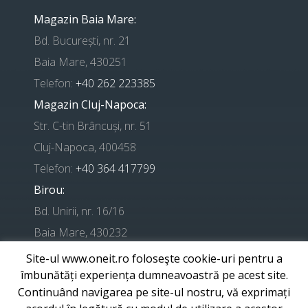
Magazin Baia Mare:
Bd. București, nr. 21
Baia Mare, 430251
Telefon:
+40 262 223385
Magazin Cluj-Napoca:
Str. C-tin Brâncuși, nr. 51
Cluj-Napoca, 400458
Telefon:
+40 364 417799
Birou:
Bd. Unirii, nr. 16/16
Baia Mare, 430232
Site-ul www.oneit.ro foloseşte cookie-uri pentru a
Telefon suport:
+ 0741 224524
îmbunătăți experiența dumneavoastră pe acest site.
Continuând navigarea pe site-ul nostru, vă exprimați
E-mail:
office@one-it.ro